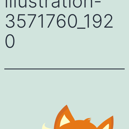
illustration-
3571760_192
0