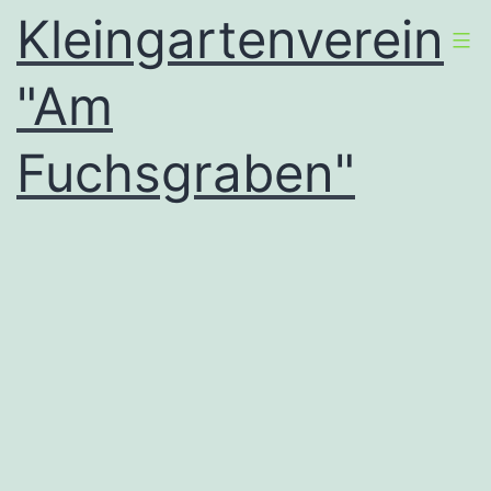
Zum
Kleingartenverein
Inhalt
"Am
springen
Fuchsgraben"