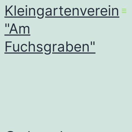
Zum
Kleingartenverein
Inhalt
"Am
springen
Fuchsgraben"