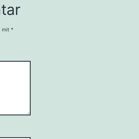
tar
d mit
*